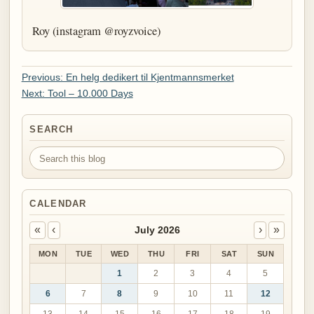
Roy (instagram @royzvoice)
Previous: En helg dedikert til Kjentmannsmerket
Next: Tool – 10.000 Days
SEARCH
Search this blog
CALENDAR
«
‹
›
»
July 2026
MON
TUE
WED
THU
FRI
SAT
SUN
1
2
3
4
5
6
7
8
9
10
11
12
13
14
15
16
17
18
19