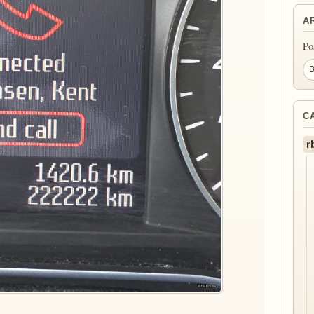
A
Po
C
r