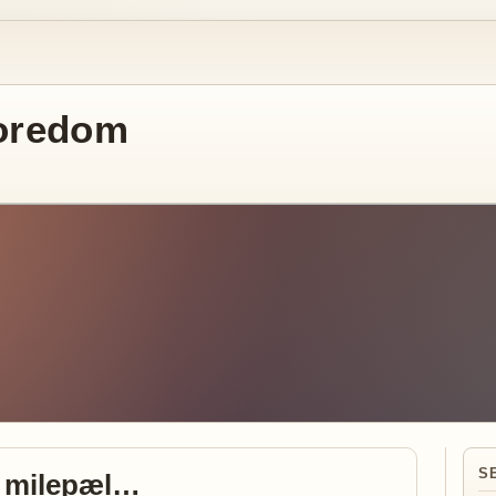
oredom
S
n milepæl…