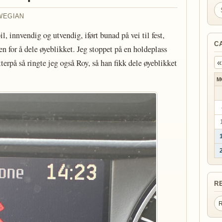
Se
WEGIAN
innvendig og utvendig, iført bunad på vei til fest,
C
 for å dele øyeblikket. Jeg stoppet på en holdeplass
terpå så ringte jeg også Roy, så han fikk dele øyeblikket
«
M
R