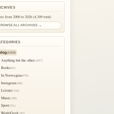
RCHIVES
sts from 2000 to 2026 (4,309 total)
BROWSE ALL ARCHIVES →
ATEGORIES
blog
(4309)
Anything but the other
(1857)
Books
(63)
In Norwegian
(976)
Instagram
(488)
Leisure
(144)
Music
(365)
Sport
(251)
Work/Geek
(182)