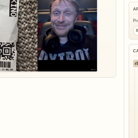
A
Po
C
r