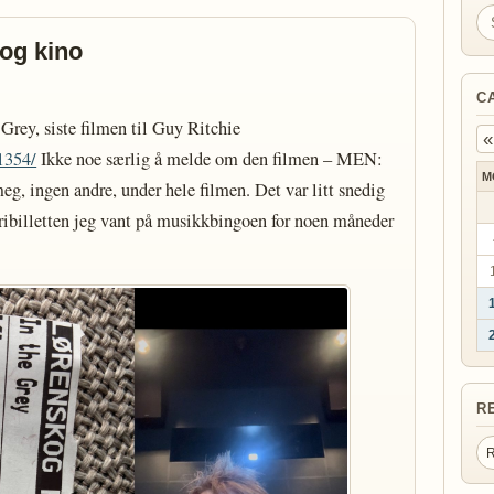
Se
kog kino
C
 Grey, siste filmen til Guy Ritchie
«
1354/
Ikke noe særlig å melde om den filmen – MEN:
M
meg, ingen andre, under hele filmen. Det var litt snedig
fribilletten jeg vant på musikkbingoen for noen måneder
R