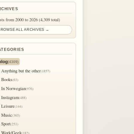
RCHIVES
sts from 2000 to 2026 (4,309 total)
BROWSE ALL ARCHIVES →
ATEGORIES
blog
(4309)
Anything but the other
(1857)
Books
(63)
In Norwegian
(976)
Instagram
(488)
Leisure
(144)
Music
(365)
Sport
(251)
Work/Geek
(182)