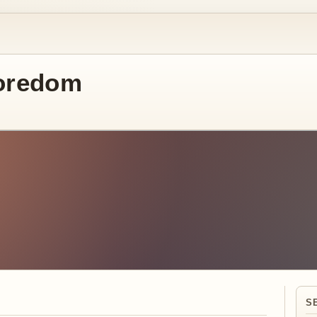
oredom
S