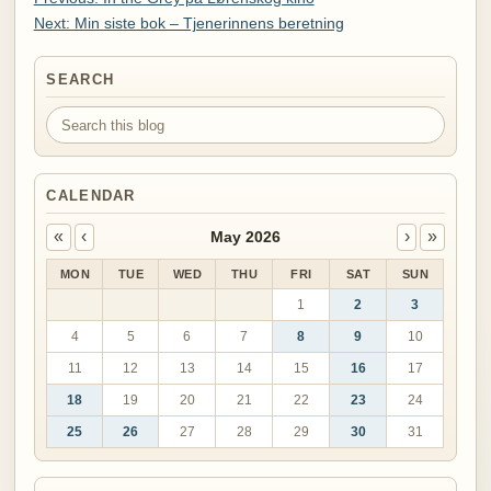
Next: Min siste bok – Tjenerinnens beretning
SEARCH
Search this blog
CALENDAR
«
‹
›
»
May 2026
MON
TUE
WED
THU
FRI
SAT
SUN
1
2
3
4
5
6
7
8
9
10
11
12
13
14
15
16
17
18
19
20
21
22
23
24
25
26
27
28
29
30
31